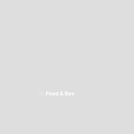
Food & Bev